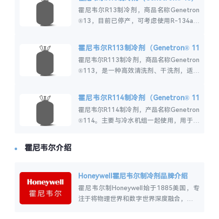
霍尼韦尔R13制冷剂，商品名称Genetron
®13，目前已停产，可考虑使用R-134a、
R-401A、R-401B和R-409A代替R13制冷
剂制冷剂。...
霍尼韦尔R113制冷剂（Genetron® 11
3）
霍尼韦尔R113制冷剂，商品名称Genetron
®113，是一种高效清洗剂、干洗剂，适用
于洗涤各种机械零件、电子、仪器、仪表、
航空器材、胶片、磁带、纺织品等。...
霍尼韦尔R114制冷剂（Genetron® 11
4）
霍尼韦尔R114制冷剂，产品名称Genetron
®114。主要与冷水机组一起使用，用于更
高容量或较低蒸发器温度的过程型应用。霍
尼韦尔R114介绍霍尼韦尔R11...
霍尼韦尔介绍
Honeywell霍尼韦尔制冷剂品牌介绍
霍尼韦尔制Honeywell始于1885美国，专
注于将物理世界和数字世界深度融合，提供
航空、楼宇和工业控制技术、特性材料、物