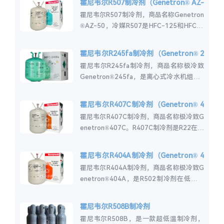
霍尼韦尔R507制冷剂（Genetron® AZ-
50）
霍尼韦尔R507制冷剂，商品名称Genetron
®AZ-50，冷媒R507是HFC-125和HFC-1
43A的非消耗臭氧层共沸混合物，主要用于
在超市展示柜和制...
霍尼韦尔R245fa制冷剂（Genetron® 2
45fa）
霍尼韦尔R245fa制冷剂，商品名称极冷致
Genetron®245fa，是离心式冷水机组中R
11制冷剂的非臭氧消耗候选替代品，对于
新设备初装。霍尼韦尔R245...
霍尼韦尔R407C制冷剂（Genetron® 4
07C）
霍尼韦尔R407C制冷剂，商品名称极冷致G
enetron®407C。R407C制冷剂是R22在各
种空调应用以及容积式制冷系统中的长期、
不消耗臭氧层的替代品，...
霍尼韦尔R404A制冷剂（Genetron® 4
04A）
霍尼韦尔R404A制冷剂，商品名称极冷致G
enetron®404A，是R502制冷剂在低温和
中温商用制冷系统中的非消耗臭氧层替代
品。霍尼韦尔R404A介绍R-...
霍尼韦尔R508B制冷剂
霍尼韦尔R508B，是一款超低温制冷剂，