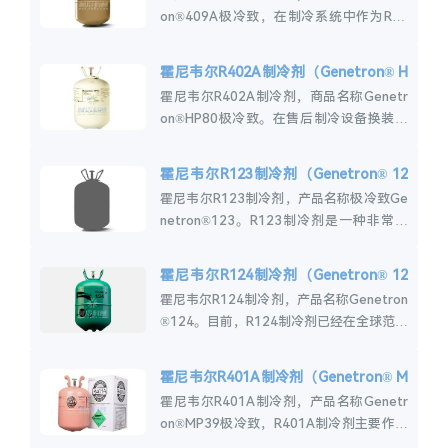
on®409A极冷致，在制冷系统中作为R12
制冷剂的临时替代品，主要用于低温和中温
改造。霍尼韦尔R409A介绍霍...
霍尼韦尔R402A制冷剂（Genetron® H
P80）
霍尼韦尔R402A制冷剂，商品名称Genetr
on®HP80极冷致。在售后制冷设备换装制
冷剂时，R402A制冷剂是替代R502制冷剂
的安全有效和简便的解决方案...
霍尼韦尔R123制冷剂（Genetron® 12
3）
霍尼韦尔R123制冷剂，产品名称极冷致Ge
netron®123。R123制冷剂是一种非常低
的臭氧消耗化合物，可替代离心式冷水机组
中的R11冷媒，用于新设备和改...
霍尼韦尔R124制冷剂（Genetron® 12
4）
霍尼韦尔R124制冷剂，产品名称Genetron
®124。目前，R124制冷剂已经在全球范围
内逐步淘汰。霍尼韦尔R124主要用于冷水
机组应用的中压制冷剂和用于...
霍尼韦尔R401A制冷剂（Genetron® M
P39）
霍尼韦尔R401A制冷剂，产品名称Genetr
on®MP39极冷致，R401A制冷剂主要作为
R-12中温商用制冷系统中的临时替代品使