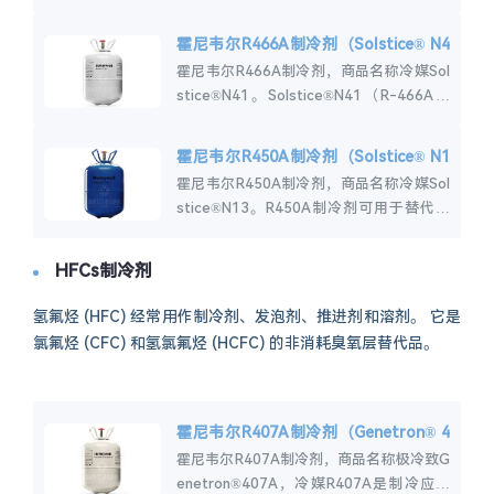
是一种不易燃的共沸混合物，设计用于中温
商业制冷和高...
霍尼韦尔R466A制冷剂（Solstice® N4
1）
霍尼韦尔R466A制冷剂，商品名称冷媒Sol
stice®N41。Solstice®N41（R-466A）
是第一个R-410A替代品，提供不易燃性的
组合，G...
霍尼韦尔R450A制冷剂（Solstice® N1
3）
霍尼韦尔R450A制冷剂，商品名称冷媒Sol
stice®N13。R450A制冷剂可用于替代超
市冷柜、冷凝压缩机组和商用制冷设备中广
泛使用的具有高全球变暖潜值...
HFCs制冷剂
氢氟烃 (HFC) 经常用作制冷剂、发泡剂、推进剂和溶剂。 它是
氯氟烃 (CFC) 和氢氯氟烃 (HCFC) 的非消耗臭氧层替代品。
霍尼韦尔R407A制冷剂（Genetron® 4
07A）
霍尼韦尔R407A制冷剂，商品名称极冷致G
enetron®407A，冷媒R407A是制冷应用