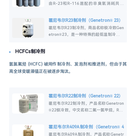
由R-23和R-116混配的非臭氧消耗共沸
物，冷媒R-508B用于在级联系统的低阶段
取代R-13和R-503，用于新设...
霍尼韦尔R23制冷剂（Genetron® 23）
霍尼韦尔R23制冷剂，商品名称极冷致Gen
etron®23，是一种特殊的超低温制冷剂，
可用于在级联系统的低级中取代R-13和R-
503，用于新设备和改造。霍...
HCFCs制冷剂
氢氯氟烃 (HCFC) 被用作制冷剂、发泡剂和推进剂，但由于其
高全球变暖潜值正在被逐步淘汰。
霍尼韦尔R22制冷剂（Genetron® 22）
霍尼韦尔R22制冷剂，产品名称Genetron
®22极冷致，中文名称二氟一氯甲烷，R22
在住宅、商业和工业应用中很受欢迎。霍尼
韦尔R22介绍霍尼韦尔R22制冷...
霍尼韦尔R409A制冷剂（Genetron® 4
09A）
霍尼韦尔R409A制冷剂，产品名称Genetr