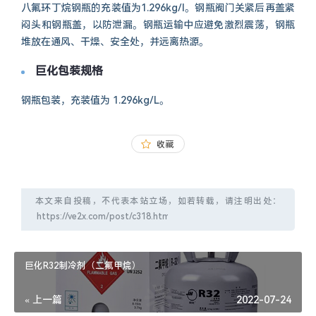
八氟环丁烷钢瓶的充装值为1.296kg/l。钢瓶阀门关紧后再盖紧
闷头和钢瓶盖，以防泄漏。钢瓶运输中应避免激烈震荡，钢瓶
堆放在通风、干燥、安全处，并远离热源。
巨化包装规格
钢瓶包装，充装值为 1.296kg/L。
收藏
本文来自投稿，不代表本站立场，如若转载，请注明出处：
巨化R32制冷剂（二氟甲烷）
« 上一篇
2022-07-24