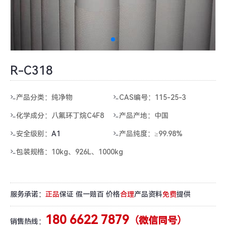
R-C318
产品分类：纯净物
CAS编号：115-25-3
化学成分：
八氟环丁烷C4F8
产品产地：中国
安全级别：
A1
产品纯度：≥99.98%
包装规格：10kg、926L、1000kg
服务承诺：
正品
保证 假一赔百 价格
合理
产品资料
免费
提供
180 6622 7879
（微信同号）
销售热线：