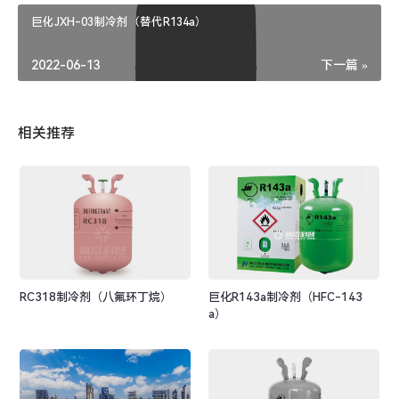
巨化JXH-03制冷剂（替代R134a）
2022-06-13
下一篇 »
相关推荐
RC318制冷剂（八氟环丁烷）
巨化R143a制冷剂（HFC-143
a）