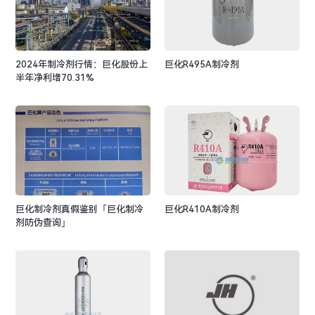
2024年制冷剂行情：巨化股份上
巨化R495A制冷剂
半年净利增70.31%
巨化制冷剂真假鉴别「巨化制冷
巨化R410A制冷剂
剂防伪查询」