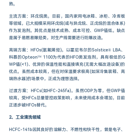
熟。
主流方案：环戊烷类。目前，国内家用电冰箱、冰柜、冷库板
等领域，已大规模采用环戊烷(或与异戊烷、正戊烷的混合体系)
作为发泡剂。其优点是技术成熟、成本可控、GWP值低。缺点
是属于易燃易爆烃类，对生产线需要进行防爆改造。
高端方案：HFOs(氢氟烯烃)。以霍尼韦尔的Solstice® LBA、
科慕的Opteon™ 1100为代表的HFO类发泡剂，具有极低的G
WP值(<1)、优异的保温性能和直接填充(无需大幅改造设备)的
优点。虽然成本较高，但在对保温要求极高(如深冷集装箱、高
端热水器)的场景中，正成为理想选择。
过渡方案：HFCs(如HFC-245fa)。虽然ODP为零，但GWP值
较高，受HFCs总量管控政策影响，未来使用成本会增加，目前
正逐步被HFOs替代。
2、工业清洗领域
HCFC-141b因其良好的溶解力、不燃性和快干性，曾是电子、