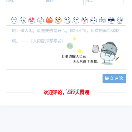
-- 展开阅读全文 --
欢迎评论，432人围观