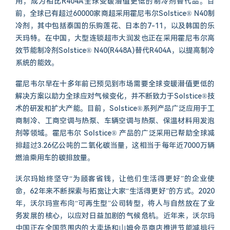
用，成为相比R404A全球变暖潜值更低的制冷剂替代品。目
前，全球已有超过60000家商超采用霍尼韦尔Solstice® N40制
冷剂，其中包括泰国的乐购莲花、日本的7-11，以及韩国的乐
天玛特。在中国，大型连锁超市大润发也正在采用霍尼韦尔高
效节能制冷剂Solstice® N40(R448A)替代R404A，以提高制冷
系统的能效。
霍尼韦尔早在十多年前已预见到市场需要全球变暖潜值更低的
解决方案以助力全球应对气候变化，并不断致力于Solstice®技
术的研发和扩大产能。目前，Solstice®系列产品广泛应用于工
商制冷、工商空调与热泵、车辆空调与热泵、保温材料用发泡
剂等领域。霍尼韦尔 Solstice® 产品的广泛采用已帮助全球减
排超过3.26亿公吨的二氧化碳当量，这相当于每年近7000万辆
燃油乘用车的碳排放量。
沃尔玛始终坚守“为顾客省钱，让他们生活得更好”的企业使
命，62年来不断探索与拓宽让大家“生活得更好”的方式。2020
年，沃尔玛宣布向“可再生型”公司转型，将人与自然放在了业
务发展的核心，以应对日益加剧的气候危机。近年来，沃尔玛
中国正在全国范围内的大卖场和山姆会员商店推进节能减排行