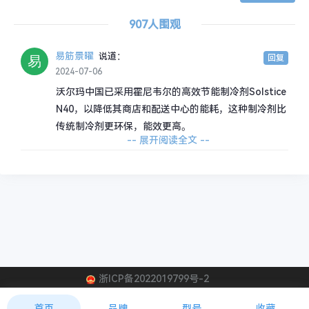
907人围观
易筋景曜
说道：
回复
2024-07-06
沃尔玛中国已采用霍尼韦尔的高效节能制冷剂Solstice
N40，以降低其商店和配送中心的能耗，这种制冷剂比
传统制冷剂更环保，能效更高。
-- 展开阅读全文 --
浙ICP备2022019799号-2
沃尔玛制冷剂
霍尼韦尔制冷剂
Solstice N40
首页
品牌
型号
收藏