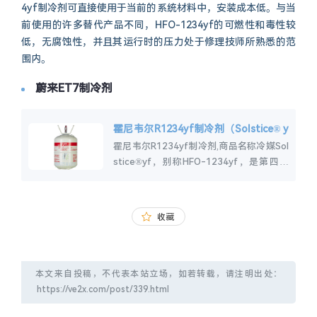
4yf制冷剂可直接使用于当前的系统材料中，安装成本低。与当
前使用的许多替代产品不同，HFO-1234yf的可燃性和毒性较
低，无腐蚀性，并且其运行时的压力处于修理技师所熟悉的范
围内。
蔚来ET7制冷剂
霍尼韦尔R1234yf制冷剂（Solstice® y
f）
霍尼韦尔R1234yf制冷剂,商品名称冷媒Sol
stice®yf，别称HFO-1234yf，是第四代
新型环保制冷剂，其GWP仅为4，比R134a
低99.7%。...
收藏
本文来自投稿，不代表本站立场，如若转载，请注明出处：