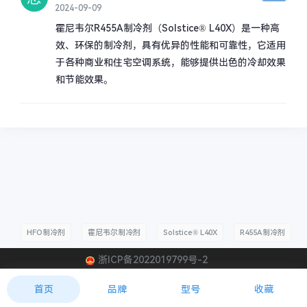
2024-09-09
霍尼韦尔R455A制冷剂（Solstice® L40X）是一种高
效、环保的制冷剂，具有优异的性能和可靠性，它适用
于各种商业和住宅空调系统，能够提供出色的冷却效果
和节能效果。
HFO制冷剂
霍尼韦尔制冷剂
Solstice® L40X
R455A制冷剂
浙ICP备2022019799号-2
R455A
首页
品牌
型号
收藏
封面
分享