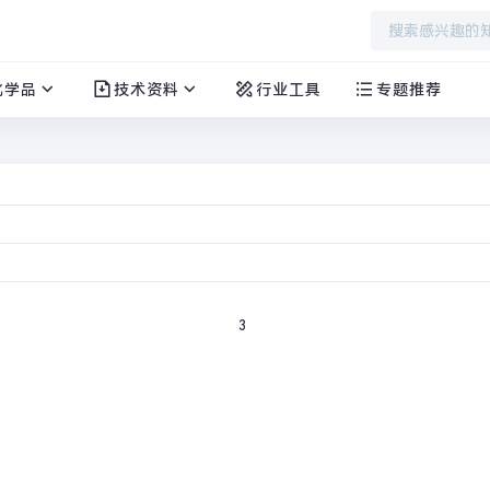
化学品
技术资料
行业工具
专题推荐
撑带动市场稳中向好
3