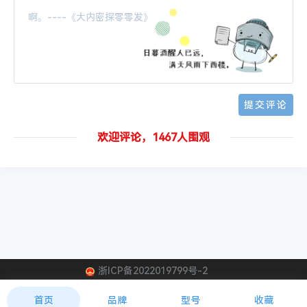
欢迎评论，1467人围观
浙ICP备2022019799号-2
混合制冷剂
R414A
R414A制冷剂
首页
品牌
型号
收藏
封面
分享