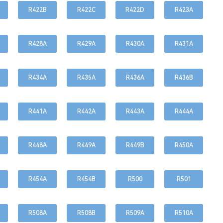
R422B
R422C
R422D
R423A
R428A
R429A
R430A
R431A
R434A
R435A
R436A
R436B
R441A
R442A
R443A
R444A
R448A
R449A
R449B
R450A
R454A
R454B
R500
R501
R508A
R508B
R509A
R510A