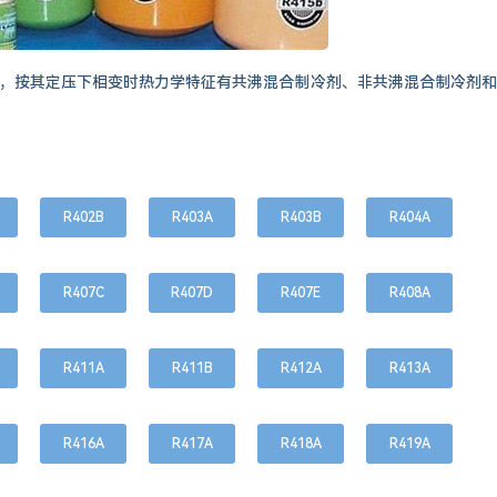
，按其定压下相变时热力学特征有共沸混合制冷剂、非共沸混合制冷剂和
R402B
R403A
R403B
R404A
R407C
R407D
R407E
R408A
R411A
R411B
R412A
R413A
R416A
R417A
R418A
R419A