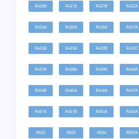
R420A
R421A
R421B
R422A
R424A
R425A
R426A
R427A
R432A
R433A
R433B
R433C
R437A
R438A
R439A
R440A
R444B
R445A
R446A
R447A
R451A
R451B
R452A
R453A
R502
R503
R504
R507A