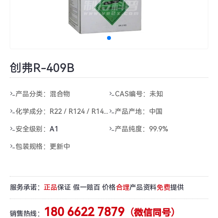
创弗R-409B
产品分类：混合物
CAS编号：未知
化学成分：
R22 / R124 / R142b
产品产地：中国
安全级别：
A1
产品纯度：99.9%
包装规格：更新中
服务承诺：
正品
保证 假一赔百 价格
合理
产品资料
免费
提供
180 6622 7879
（微信同号）
销售热线：