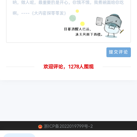
欢迎评论，1278人围观
浙ICP备2022019799号-2
R409B制冷剂
R409B