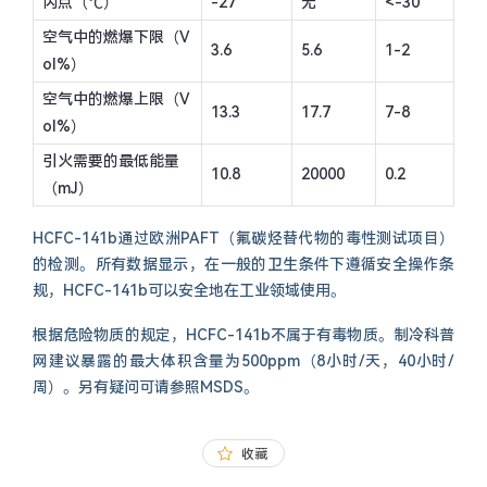
闪点（℃）
-27
无
<-30
空气中的燃爆下限（V
3.6
5.6
1-2
ol%）
空气中的燃爆上限（V
13.3
17.7
7-8
ol%）
引火需要的最低能量
10.8
20000
0.2
（mJ）
HCFC-141b通过欧洲PAFT（氟碳烃替代物的毒性测试项目）
的检测。所有数据显示，在一般的卫生条件下遵循安全操作条
规，HCFC-141b可以安全地在工业领域使用。
根据危险物质的规定，HCFC-141b不属于有毒物质。制冷科普
网建议暴露的最大体积含量为500ppm（8小时/天，40小时/
周）。另有疑问可请参照MSDS。
收藏