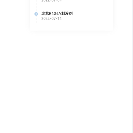
2022-07-04
冰龙R404A制冷剂
2022-07-14
低GWP值的
特性，可用
34yf。
来HFC混