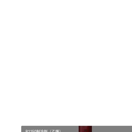
合物中的重要成分，就像R1234yf一样。
R1234ze(E)制冷剂参数
名称：R1234ze(E)、HFO-1234ze(E)
英文全称：trans-1,3,3,3-tetrafluoropropene
分子量:114
临界温度:109℃
临界密度:489kg/m3
ODP：0 GWP：6
本文来自投稿，不代表本站立场，如若转载，请注明出处：
R1150制冷剂（乙烯）