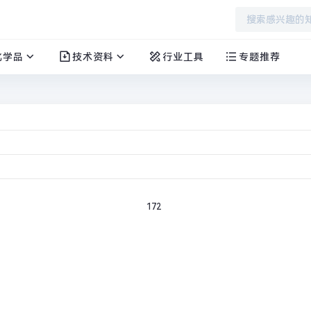
化学品
技术资料
行业工具
专题推荐
E)」
172
创弗HFO-1234ze(E)
产品分类：纯净物
CAS编号：29118-24-9
化学成分：
CF3CF=CHF
产品产地：中国